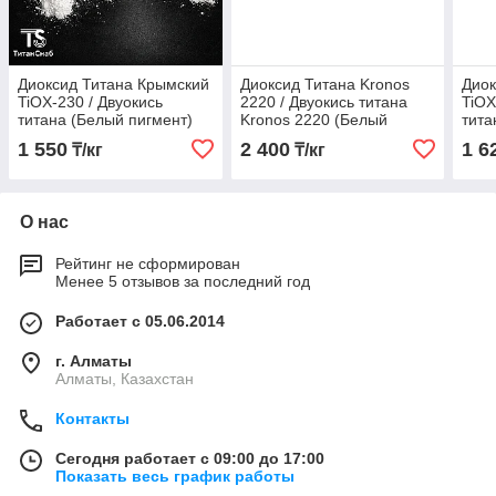
Диоксид Титана Крымский
Диоксид Титана Kronos
Диок
TiOX-230 / Двуокись
2220 / Двуокись титана
TiOX
титана (Белый пигмент)
Kronos 2220 (Белый
тита
пигмент)
1 550
2 400
1 6
₸/кг
₸/кг
О нас
Рейтинг не сформирован
Менее 5 отзывов за последний год
Работает с 05.06.2014
г. Алматы
Алматы, Казахстан
Контакты
Сегодня работает с 09:00 до 17:00
Показать весь график работы