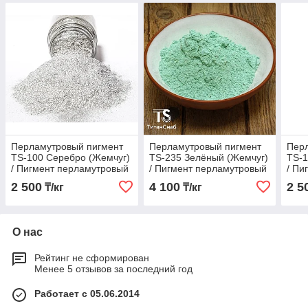
Перламутровый пигмент
Перламутровый пигмент
Пер
TS-100 Серебро (Жемчуг)
TS-235 Зелёный (Жемчуг)
TS-1
/ Пигмент перламутровый
/ Пигмент перламутровый
/ Пи
2 500
4 100
2 5
₸/кг
₸/кг
О нас
Рейтинг не сформирован
Менее 5 отзывов за последний год
Работает с 05.06.2014