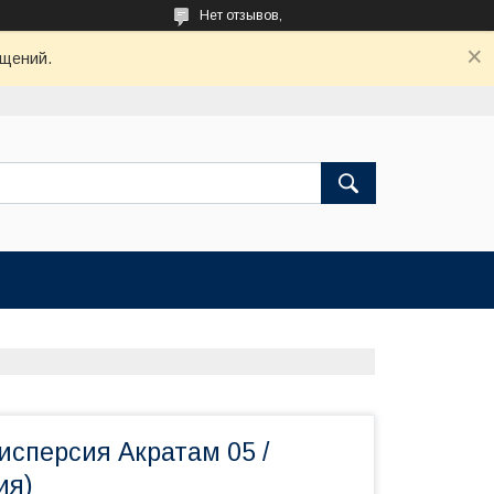
Нет отзывов,
бщений.
исперсия Акратам 05 /
ия)