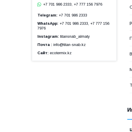
+7 701 986 2333, +7 777 156 7976
С
Telegram
+7 701 986 2333
WhatsApp
+7 701 986 2333, +7 777 156
7976
Instagram
titansnab_almaty
П
Почта
info@titan-snab.kz
Сайт
ecotermix.kz
М
Т
И