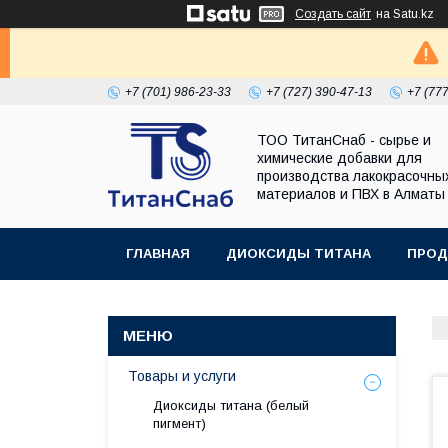
Создать сайт
на Satu.kz
+7 (701) 986-23-33
+7 (727) 390-47-13
+7 (77
ТОО ТитанСнаб - сырье и
химические добавки для
производства лакокрасочны
материалов и ПВХ в Алматы
ГЛАВНАЯ
ДИОКСИДЫ ТИТАНА
ПРОД
Товары и услуги
Диоксиды титана (белый
пигмент)