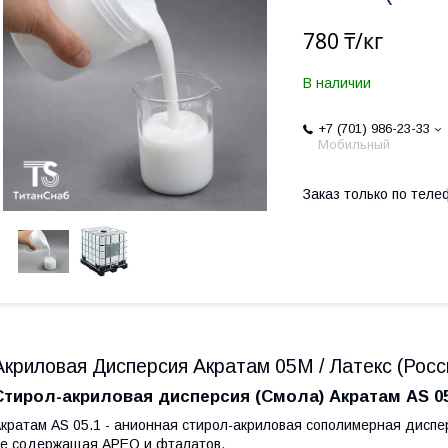
780 ₸/кг
В наличии
+7 (701) 986-23-33
Мобильный
Заказ только по теле
Акриловая Дисперсия Акратам 05М / Латекс (Росс
Стирол-акриловая дисперсия (Смола) Акратам AS 0
кратам AS 05.1 - анионная стирол-акриловая сополимерная диспер
е содержащая APEO и фталатов.