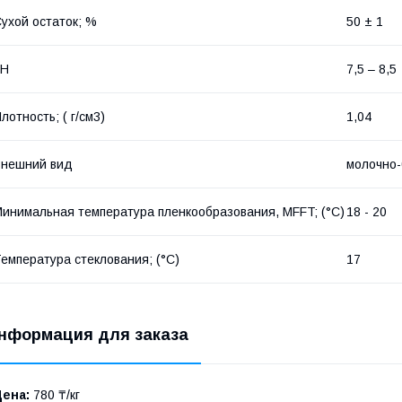
ухой остаток; %
50 ± 1
pH
7,5 – 8,5
лотность; ( г/см3)
1,04
Внешний вид
молочно
инимальная температура пленкообразования, MFFT; (°C)
18 - 20
емпература стеклования; (°C)
17
нформация для заказа
Цена:
780 ₸/кг