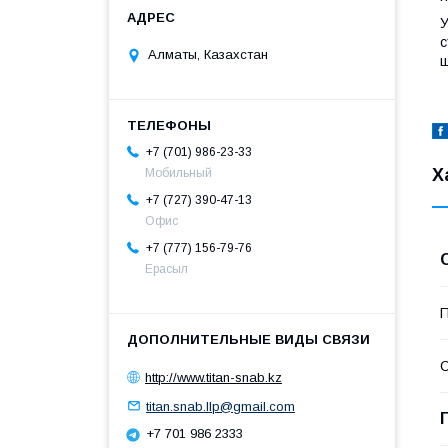
У
с
Алматы, Казахстан
ш
+7 (701) 986-23-33
Х
Мобильный
+7 (727) 390-47-13
Офис
+7 (777) 156-79-76
Ерасыл
П
С
http://www.titan-snab.kz
titan.snab.llp@gmail.com
+7 701 986 2333